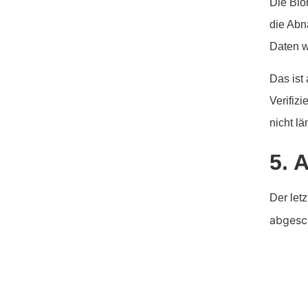
Die Bio
die Abn
Daten w
Das ist
Verifiz
nicht l
5. 
Der letz
abgesch