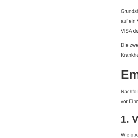
Grundsä
auf ein
VISA de
Die zwe
Krankhe
Em
Nachfolg
vor Ein
1. 
Wie obe