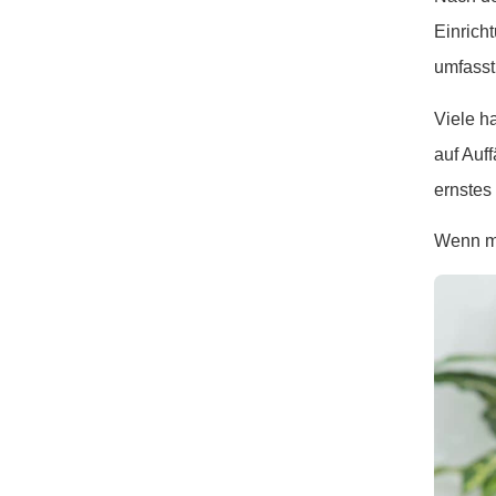
Einrich
umfass
Viele h
auf Auf
ernstes
Wenn ma