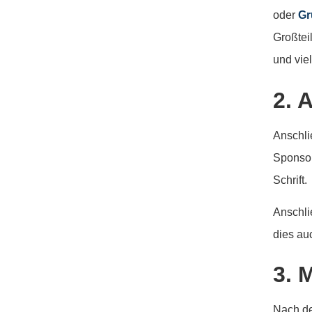
oder
Gr
Großtei
und vie
2. 
Anschli
Sponsor
Schrift.
Anschli
dies au
3. 
Nach de