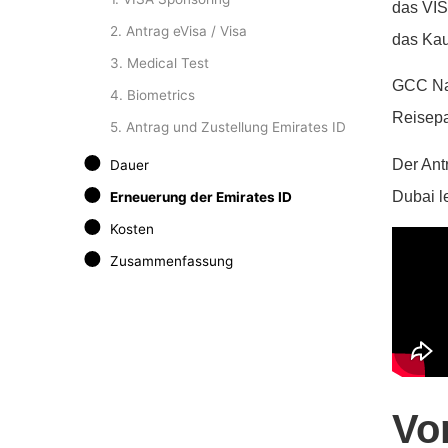
das VIS
2. Antrag eVisa / Visa
das Kau
3. Medical Test
GCC Nat
4. Biometrics
Reisepa
5. Antrag und Zustellung Emirates ID
Der Antr
Dauer
Dubai l
Erneuerung der Emirates ID
Kosten
Zusammenfassung
Vo