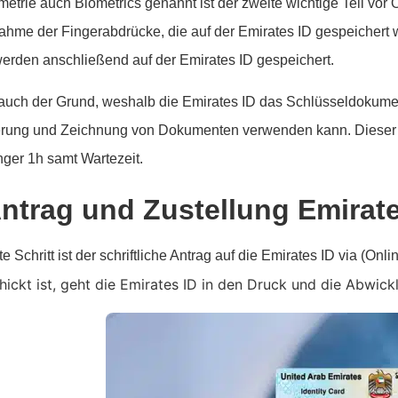
metrie auch Biometrics genannt ist der zweite wichtige Teil vor 
ahme der Fingerabdrücke, die auf der Emirates ID gespeichert w
erden anschließend auf der Emirates ID gespeichert.
 auch der Grund, weshalb die Emirates ID das Schlüsseldokument
ierung und Zeichnung von Dokumenten verwenden kann. Dieser Sc
änger 1h samt Wartezeit.
Antrag und Zustellung Emirat
te Schritt ist der schriftliche Antrag auf die Emirates ID via (Onl
ickt ist, geht die Emirates ID in den Druck und die Abwic