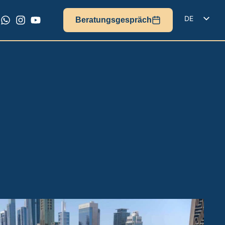
DE
Beratungsgespräch
EN
IT
FR
ES