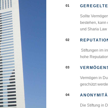
01
GEREGELTE
Sollte Vermögen
bestehen, kann d
und Sharia Law
02
REPUTATIO
Stiftungen im i
hohe Reputatio
03
VERMÖGEN
Vermögen in Dub
geschützt werd
04
ANONYMITÄ
Die Stiftung in